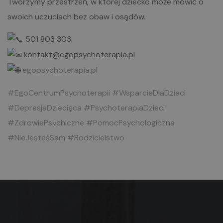
Tworzymy przestrzeń, w której dziecko może mówić o
swoich uczuciach bez obaw i osądów.
501 803 303
kontakt@egopsychoterapia.pl
egopsychoterapia.pl
#EgoCentrumPsychoterapii
#WsparcieDlaDzieci
#DepresjaDziecięca
#PsychoterapiaDzieci
#ZdrowiePsychiczne
#PomocPsychologiczna
#NieJesteśSam
#Rodzicielstwo