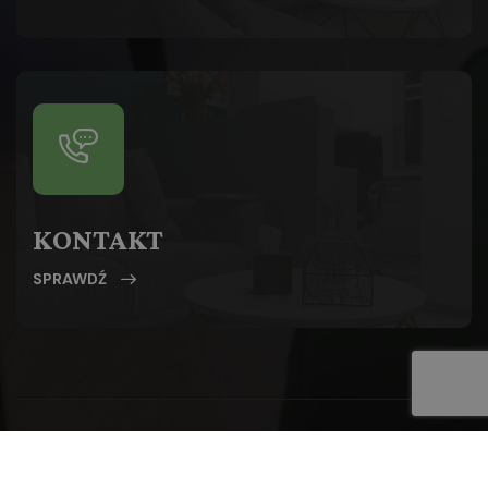
KONTAKT
SPRAWDŹ
© 2024
EGO CENTRUM PSYCHOTERAPII
.
Wykonane
przez
MAGNES