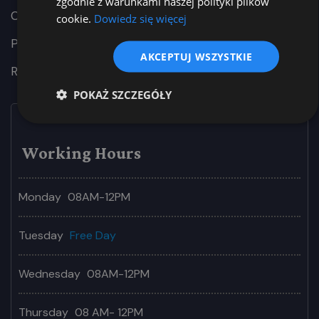
zgodnie z warunkami naszej polityki plików
Cardiac Service
cookie.
Dowiedz się więcej
Personal Development
AKCEPTUJ WSZYSTKIE
Relationship Problems
POKAŻ SZCZEGÓŁY
Working Hours
Monday
08AM-12PM
Tuesday
Free Day
Wednesday
08AM-12PM
Thursday
08 AM- 12PM