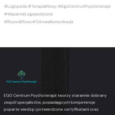
#Logopeda
#TerapiaMowy
#EgoCentrumPsychoterapii
#WsparcieLogopedyczne
#RozwójMowy
#ZdrowaKomunikacja
EGO Centrum Psychoterapii tworzy starannie dobrany
zespół specjalistów, posiadających kompetencje
poparte wiedzą i potwierdzone certyfikatami oraz