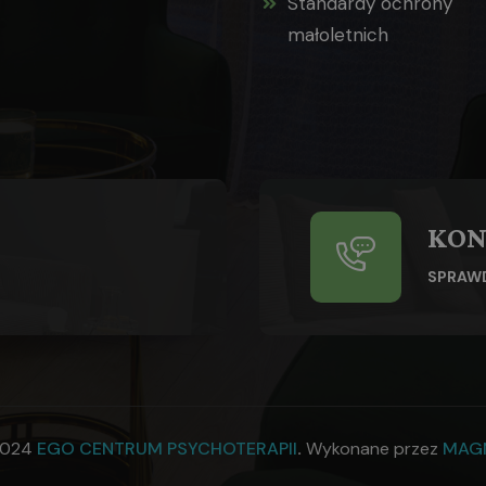
Standardy ochrony
małoletnich
KON
SPRAW
2024
EGO CENTRUM PSYCHOTERAPII
.
Wykonane przez
MAG