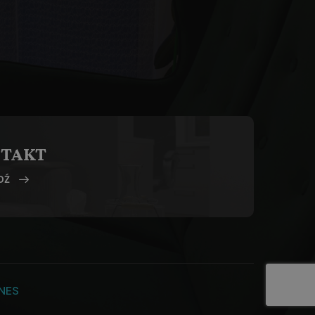
TAKT
DŹ
NES