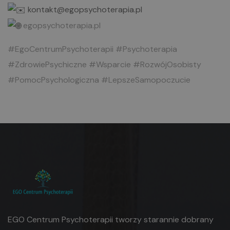
kontakt@egopsychoterapia.pl
egopsychoterapia.pl
#EgoCentrumPsychoterapii
#Psychoterapia
#ZdrowiePsychiczne
#Wsparcie
#RozwójOsobisty
#PomocPsychologiczna
#LepszeSamopoczucie
EGO Centrum Psychoterapii tworzy starannie dobrany