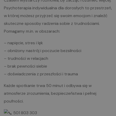
Czasem wystarczy rozmowa, by zacząć rozumieć więcej.
Psychoterapia indywidualna dla dorosłych to przestrzeń,
w której możesz przyjrzeć się swoim emocjom i znaleźć
skuteczne sposoby radzenia sobie z trudnościami.
Pomagamy m.in. w obszarach:
– napięcie, stres i lęk
– obniżony nastrój i poczucie bezsilności
– trudności w relacjach
– brak pewności siebie
– doświadczenia z przeszłości i trauma
Każde spotkanie trwa 50 minut i odbywa się w
atmosferze zrozumienia, bezpieczeństwa i pełnej
poufności.
501 803 303