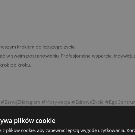
rwszym krokiem do lepszego życia.
ć w swoim postanowieniu. Profesjonalne wsparcie, indywidua
krok po kroku.
#ZerwijZNałogiem
#Motywacja
#ZdroweŻycie
#EgoCentrum
żywa plików cookie
a z plików cookie, aby zapewnić lepszą wygodę użytkowania. Korzy