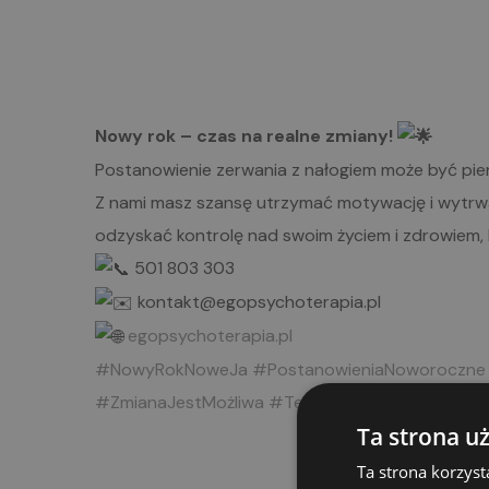
Nowy rok – czas na realne zmiany!
Postanowienie zerwania z nałogiem może być pie
Z nami masz szansę utrzymać motywację i wytrwa
odzyskać kontrolę nad swoim życiem i zdrowiem, 
501 803 303
kontakt@egopsychoterapia.pl
egopsychoterapia.pl
#NowyRokNoweJa
#PostanowieniaNoworoczne
#ZmianaJestMożliwa #TerapiaUzależnień
Ta strona u
Ta strona korzyst