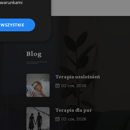
z warunkami
 WSZYSTKIE
Blog
Terapia uzależnień
02
cze, 2026
Terapia dla par
02
cze, 2026