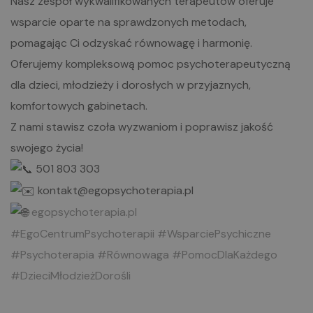
Nasz zespół wykwalifikowanych terapeutów oferuje
wsparcie oparte na sprawdzonych metodach,
pomagając Ci odzyskać równowagę i harmonię.
Oferujemy kompleksową pomoc psychoterapeutyczną
dla dzieci, młodzieży i dorosłych w przyjaznych,
komfortowych gabinetach.
Z nami stawisz czoła wyzwaniom i poprawisz jakość
swojego życia!
501 803 303
kontakt@egopsychoterapia.pl
egopsychoterapia.pl
#EgoCentrumPsychoterapii
#WsparciePsychiczne
#Psychoterapia
#Równowaga
#PomocDlaKażdego
#DzieciMłodzieżDorośli