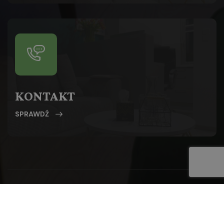
KONTAKT
SPRAWDŹ
© 2024
EGO CENTRUM PSYCHOTERAPII
.
Wykonane
przez
MAGNES